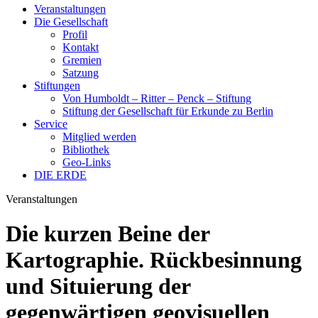
Veranstaltungen
Die Gesellschaft
Profil
Kontakt
Gremien
Satzung
Stiftungen
Von Humboldt – Ritter – Penck – Stiftung
Stiftung der Gesellschaft für Erkunde zu Berlin
Service
Mitglied werden
Bibliothek
Geo-Links
DIE ERDE
Veranstaltungen
Die kurzen Beine der
Kartographie. Rückbesinnung
und Situierung der
gegenwärtigen geovisuellen